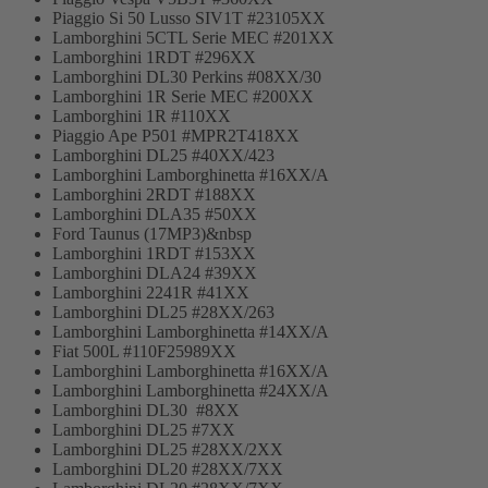
Piaggio Si 50 Lusso SIV1T #23105XX
Lamborghini 5CTL Serie MEC #201XX
Lamborghini 1RDT #296XX
Lamborghini DL30 Perkins #08XX/30
Lamborghini 1R Serie MEC #200XX
Lamborghini 1R #110XX
Piaggio Ape P501 #MPR2T418XX
Lamborghini DL25 #40XX/423
Lamborghini Lamborghinetta #16XX/A
Lamborghini 2RDT #188XX
Lamborghini DLA35 #50XX
Ford Taunus (17MP3)&nbsp
Lamborghini 1RDT #153XX
Lamborghini DLA24 #39XX
Lamborghini 2241R #41XX
Lamborghini DL25 #28XX/263
Lamborghini Lamborghinetta #14XX/A
Fiat 500L #110F25989XX
Lamborghini Lamborghinetta #16XX/A
Lamborghini Lamborghinetta #24XX/A
Lamborghini DL30 #8XX
Lamborghini DL25 #7XX
Lamborghini DL25 #28XX/2XX
Lamborghini DL20 #28XX/7XX