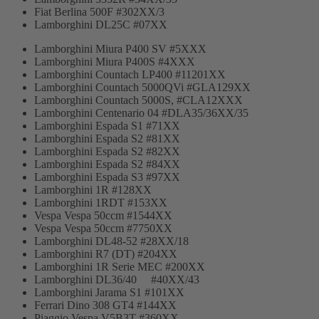
Fiat Berlina 500F #302XX/3
Lamborghini DL25C #07XX
Lamborghini Miura P400 SV #5XXX
Lamborghini Miura P400S #4XXX
Lamborghini Countach LP400 #11201XX
Lamborghini Countach 5000QVi #GLA129XX
Lamborghini Countach 5000S, #CLA12XXX
Lamborghini Centenario 04 #DLA35/36XX/35
Lamborghini Espada S1 #71XX
Lamborghini Espada S2 #81XX
Lamborghini Espada S2 #82XX
Lamborghini Espada S2 #84XX
Lamborghini Espada S3 #97XX
Lamborghini 1R #128XX
Lamborghini 1RDT #153XX
Vespa Vespa 50ccm #1544XX
Vespa Vespa 50ccm #7750XX
Lamborghini DL48-52 #28XX/18
Lamborghini R7 (DT) #204XX
Lamborghini 1R Serie MEC #200XX
Lamborghini DL36/40 #40XX/43
Lamborghini Jarama S1 #101XX
Ferrari Dino 308 GT4 #144XX
Piaggio Vespa V5B3T #360XX