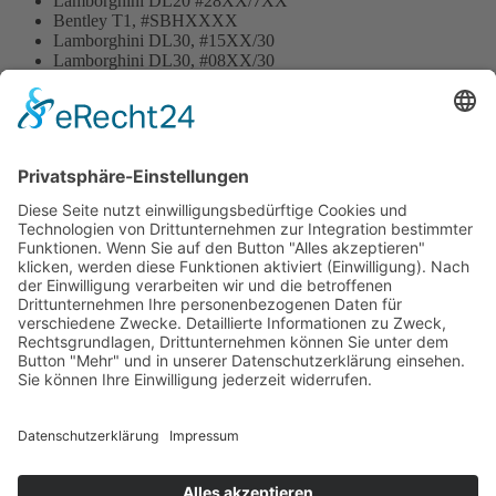
Lamborghini DL20 #28XX/7XX
Bentley T1, #SBHXXXX
Lamborghini DL30, #15XX/30
Lamborghini DL30, #08XX/30
Lamborghini DL30 Super, #19XX/30
Lamborghini 2241R, #DLA24 39XX
NSU Quickly, #351XXX
Ferrari 512M, #10XXXX
Lamborghini 2R, #133XX
Lamborghini DL20, #2743XXX
Lamborghini DL25, #04XX
Lamborghini 2R MEC, #21XXX
Lamborghini 3-Rad, 5CTL, #10XXX
Impressum
Datenschutz