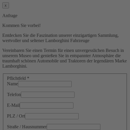
x
Anfrage
Kommen Sie vorbei!
Entdecken Sie die Faszination unserer einzigartigen Sammlung,
wertvoller und seltener Lamborghini Fahrzeuge
Vereinbaren Sie einen Termin für einen unvergesslichen Besuch in
unserem Museo und genießen Sie in entspannter Atmosphäre die
traumhaft schönen Automobile und Traktoren der legendären Marke
Lamborghini.
Pflichtfeld *
Name
Telefon
E-Mail
PLZ / Ort
Straße / Hausnummer