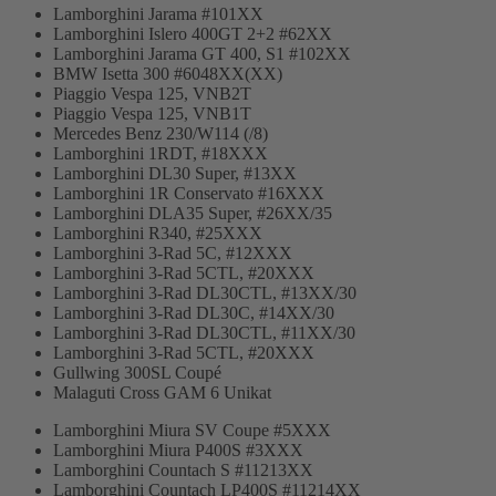
Lamborghini Jarama #101XX
Lamborghini Islero 400GT 2+2 #62XX
Lamborghini Jarama GT 400, S1 #102XX
BMW Isetta 300 #6048XX(XX)
Piaggio Vespa 125, VNB2T
Piaggio Vespa 125, VNB1T
Mercedes Benz 230/W114 (/8)
Lamborghini 1RDT, #18XXX
Lamborghini DL30 Super, #13XX
Lamborghini 1R Conservato #16XXX
Lamborghini DLA35 Super, #26XX/35
Lamborghini R340, #25XXX
Lamborghini 3-Rad 5C, #12XXX
Lamborghini 3-Rad 5CTL, #20XXX
Lamborghini 3-Rad DL30CTL, #13XX/30
Lamborghini 3-Rad DL30C, #14XX/30
Lamborghini 3-Rad DL30CTL, #11XX/30
Lamborghini 3-Rad 5CTL, #20XXX
Gullwing 300SL Coupé
Malaguti Cross GAM 6 Unikat
Lamborghini Miura SV Coupe #5XXX
Lamborghini Miura P400S #3XXX
Lamborghini Countach S #11213XX
Lamborghini Countach LP400S #11214XX