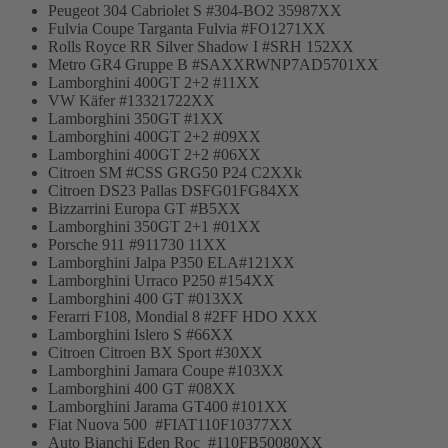
Peugeot 304 Cabriolet S #304-BO2 35987XX
Fulvia Coupe Targanta Fulvia #FO1271XX
Rolls Royce RR Silver Shadow I #SRH 152XX
Metro GR4 Gruppe B #SAXXRWNP7AD5701XX
Lamborghini 400GT 2+2 #11XX
VW Käfer #13321722XX
Lamborghini 350GT #1XX
Lamborghini 400GT 2+2 #09XX
Lamborghini 400GT 2+2 #06XX
Citroen SM #CSS GRG50 P24 C2XXk
Citroen DS23 Pallas DSFG01FG84XX
Bizzarrini Europa GT #B5XX
Lamborghini 350GT 2+1 #01XX
Porsche 911 #911730 11XX
Lamborghini Jalpa P350 ELA#121XX
Lamborghini Urraco P250 #154XX
Lamborghini 400 GT #013XX
Ferarri F108, Mondial 8 #2FF HDO XXX
Lamborghini Islero S #66XX
Citroen Citroen BX Sport #30XX
Lamborghini Jamara Coupe #103XX
Lamborghini 400 GT #08XX
Lamborghini Jarama GT400 #101XX
Fiat Nuova 500 #FIAT110F10377XX
Auto Bianchi Eden Roc #110FB50080XX