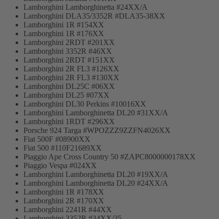
Lamborghini Lamborghinetta #24XX/A
Lamborghini DLA35/3352R #DLA35-38XX
Lamborghini 1R #154XX
Lamborghini 1R #176XX
Lamborghini 2RDT #201XX
Lamborghini 3352R #46XX
Lamborghini 2RDT #151XX
Lamborghini 2R FL3 #126XX
Lamborghini 2R FL3 #130XX
Lamborghini DL25C #06XX
Lamborghini DL25 #07XX
Lamborghini DL30 Perkins #10016XX
Lamborghini Lamborghinetta DL20 #31XX/A
Lamborghini 1RDT #296XX
Porsche 924 Targa #WPOZZZ9ZZFN4026XX
Fiat 500F #08900XX
Fiat 500 #110F21689XX
Piaggio Ape Cross Country 50 #ZAPC8000000178XX
Piaggio Vespa #024XX
Lamborghini Lamborghinetta DL20 #19XX/A
Lamborghini Lamborghinetta DL20 #24XX/A
Lamborghini 1R #178XX
Lamborghini 2R #170XX
Lamborghini 2241R #44XX
Lamborghini 3352R #34XX/35