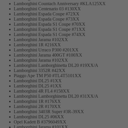
Lamborghini Countach Anniversary #KLA125XX
Lamborghini Centenario 03 #130XX
Lamborghini Espada Coupe #72XX
Lamborghini Espada Coupe #73XX
Lamborghini Espada S1 Coupe #70XX
Lamborghini Espada S1 Coupe #71XX
Lamborghini Espada S1 Coupe #74XX
Lamborghini Jarama #102XX
Lamborghini 1R #216XX
Lamborghini Urraco P300 #201XX
Lamborghini Jarama 400GT #100XX
Lamborghini Jarama #102XX
Lamborghini Lamborghinetta DL20 #19XX/A
Lamborghini 3352R #42XX
Piaggo Ape TM P50 #TL4T5101XX
Lamborghini DL25 #1XX
Lamborghini DL25 #1XX
Lamborghini 4R FL4 #158XX
Lamborghini Lamborghinetta DL20 #31XX/A
Lamborghini 1R #176XX
Lamborghini 2R #170XX
Lamborghini 3403R Super #3R-39XX
Lamborghini DL25 #06XX
Opel Kadett B #3796049XX
Lamborghini Jarama #101XX